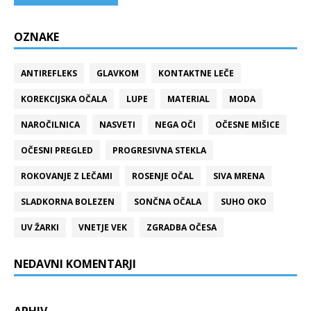
OZNAKE
ANTIREFLEKS
GLAVKOM
KONTAKTNE LEČE
KOREKCIJSKA OČALA
LUPE
MATERIAL
MODA
NAROČILNICA
NASVETI
NEGA OČI
OČESNE MIŠICE
OČESNI PREGLED
PROGRESIVNA STEKLA
ROKOVANJE Z LEČAMI
ROSENJE OČAL
SIVA MRENA
SLADKORNA BOLEZEN
SONČNA OČALA
SUHO OKO
UV ŽARKI
VNETJE VEK
ZGRADBA OČESA
NEDAVNI KOMENTARJI
ARHIV