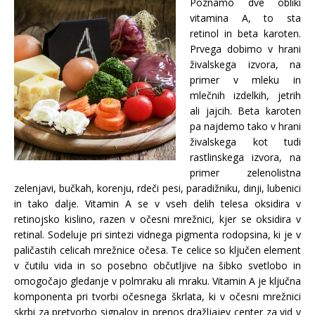
Poznamo dve obliki
vitamina A, to sta
retinol in beta karoten.
Prvega dobimo v hrani
živalskega izvora, na
primer v mleku in
mlečnih izdelkih, jetrih
ali jajcih. Beta karoten
pa najdemo tako v hrani
živalskega kot tudi
rastlinskega izvora, na
primer zelenolistna
zelenjavi, bučkah, korenju, rdeči pesi, paradižniku, dinji, lubenici
in tako dalje. Vitamin A se v vseh delih telesa oksidira v
retinojsko kislino, razen v očesni mrežnici, kjer se oksidira v
retinal. Sodeluje pri sintezi vidnega pigmenta rodopsina, ki je v
paličastih celicah mrežnice očesa. Te celice so ključen element
v čutilu vida in so posebno občutljive na šibko svetlobo in
omogočajo gledanje v polmraku ali mraku. Vitamin A je ključna
komponenta pri tvorbi očesnega škrlata, ki v očesni mrežnici
skrbi za pretvorbo signalov in prenos dražljajev center za vid v