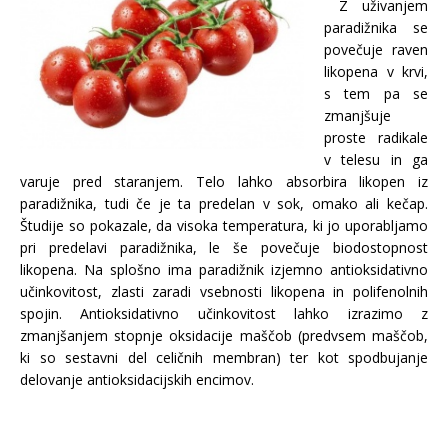
Z uživanjem
paradižnika se
povečuje raven
likopena v krvi,
s tem pa se
zmanjšuje
proste radikale
v telesu in ga
varuje pred staranjem. Telo lahko absorbira likopen iz
paradižnika, tudi če je ta predelan v sok, omako ali kečap.
Študije so pokazale, da visoka temperatura, ki jo uporabljamo
pri predelavi paradižnika, le še povečuje biodostopnost
likopena. Na splošno ima paradižnik izjemno antioksidativno
učinkovitost, zlasti zaradi vsebnosti likopena in polifenolnih
spojin. Antioksidativno učinkovitost lahko izrazimo z
zmanjšanjem stopnje oksidacije maščob (predvsem maščob,
ki so sestavni del celičnih membran) ter kot spodbujanje
delovanje antioksidacijskih encimov.