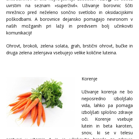
uvrstim na seznam »superživil«. Uživanje borovnic ščiti
mrežnico pred neželeno sončno svetlobo in oksidacijskimi
poškodbami. A borovnice dejansko pomagajo nevronom v
naših možganih pri lažji in predvsem bolj učinkoviti
komunikaciji!
Ohrovt, brokoli, zelena solata, grah, brstični ohrovt, bučke in
druga zelena zelenjava vsebujejo velike količine luteina.
Korenje
Uživanje korenja ne bo
neposredno izboljšalo
vida, lahko pa pomaga
izboljšati splošno zdravje
oči. Korenje vsebuje
lutein in beta karoten,
snov, ki se v telesu