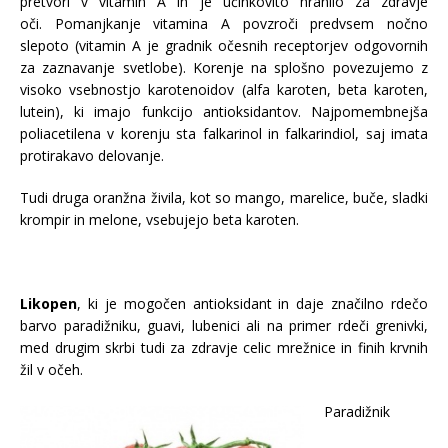
pretvori v vitamin A in je učinkovito hranilo za zdravje
oči. Pomanjkanje vitamina A povzroči predvsem nočno
slepoto (vitamin A je gradnik očesnih receptorjev odgovornih
za zaznavanje svetlobe). Korenje na splošno povezujemo z
visoko vsebnostjo karotenoidov (alfa karoten, beta karoten,
lutein), ki imajo funkcijo antioksidantov. Najpomembnejša
poliacetilena v korenju sta falkarinol in falkarindiol, saj imata
protirakavo delovanje.
Tudi druga oranžna živila, kot so mango, marelice, buče, sladki
krompir in melone, vsebujejo beta karoten.
Likopen
, ki je mogočen antioksidant in daje značilno rdečo
barvo paradižniku, guavi, lubenici ali na primer rdeči grenivki,
med drugim skrbi tudi za zdravje celic mrežnice in finih krvnih
žil v očeh.
Paradižnik