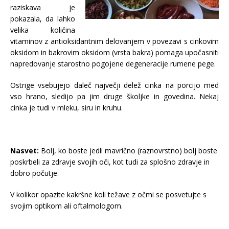
raziskava je
pokazala, da lahko
velika količina
vitaminov z antioksidantnim delovanjem v povezavi s cinkovim
oksidom in bakrovim oksidom (vrsta bakra) pomaga upočasniti
napredovanje starostno pogojene degeneracije rumene pege.
Ostrige vsebujejo daleč največji delež cinka na porcijo med
vso hrano, sledijo pa jim druge školjke in govedina. Nekaj
cinka je tudi v mleku, siru in kruhu.
Nasvet:
Bolj, ko boste jedli mavrično (raznovrstno) bolj boste
poskrbeli za zdravje svojih oči, kot tudi za splošno zdravje in
dobro počutje.
V kolikor opazite kakršne koli težave z očmi se posvetujte s
svojim optikom ali oftalmologom.