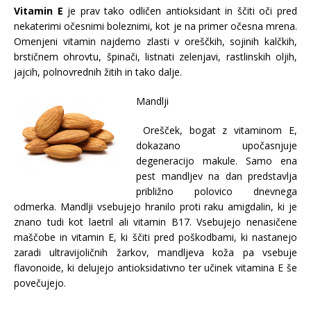
Vitamin E
je prav tako odličen antioksidant in ščiti oči pred
nekaterimi očesnimi boleznimi, kot je na primer očesna mrena.
Omenjeni vitamin najdemo zlasti v oreščkih, sojinih kalčkih,
brstičnem ohrovtu, špinači, listnati zelenjavi, rastlinskih oljih,
jajcih, polnovrednih žitih in tako dalje.
Mandlji
Orešček, bogat z vitaminom E,
dokazano upočasnjuje
degeneracijo makule. Samo ena
pest mandljev na dan predstavlja
približno polovico dnevnega
odmerka. Mandlji vsebujejo hranilo proti raku amigdalin, ki je
znano tudi kot laetril ali vitamin B17. Vsebujejo nenasičene
maščobe in vitamin E, ki ščiti pred poškodbami, ki nastanejo
zaradi ultravijoličnih žarkov, mandljeva koža pa vsebuje
flavonoide, ki delujejo antioksidativno ter učinek vitamina E še
povečujejo.