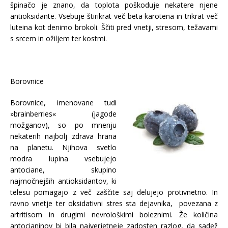
špinačo je znano, da toplota poškoduje nekatere njene
antioksidante. Vsebuje štirikrat več beta karotena in trikrat več
luteina kot denimo brokoli. Ščiti pred vnetji, stresom, težavami
s srcem in ožiljem ter kostmi.
Borovnice
Borovnice, imenovane tudi
»brainberries« (jagode
možganov), so po mnenju
nekaterih najbolj zdrava hrana
na planetu. Njihova svetlo
modra lupina vsebujejo
antociane, skupino
najmočnejših antioksidantov, ki
telesu pomagajo z več zaščite saj delujejo protivnetno. In
ravno vnetje ter oksidativni stres sta dejavnika, povezana z
artritisom in drugimi nevrološkimi boleznimi. Že količina
antocianinov bi bila najverjetneje zadosten razlog, da sadež