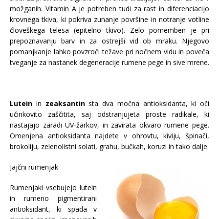
možganih. Vitamin A je potreben tudi za rast in diferenciacijo
krovnega tkiva, ki pokriva zunanje površine in notranje votline
človeškega telesa (epitelno tkivo). Zelo pomemben je pri
prepoznavanju barv in za ostrejši vid ob mraku. Njegovo
pomanjkanje lahko povzroči težave pri nočnem vidu in poveča
tveganje za nastanek degeneracije rumene pege in sive mrene.
Lutein
in
zeaksantin
sta dva močna antioksidanta, ki oči
učinkovito zaščitita, saj odstranjujeta proste radikale, ki
nastajajo zaradi UV-žarkov, in zavirata okvaro rumene pege.
Omenjena antioksidanta najdete v ohrovtu, kiviju, špinači,
brokoliju, zelenolistni solati, grahu, bučkah, koruzi in tako dalje.
Jajčni rumenjak
Rumenjaki vsebujejo lutein
in rumeno pigmentirani
antioksidant, ki spada v