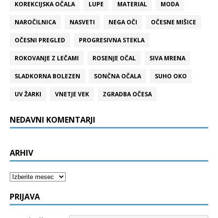
KOREKCIJSKA OČALA
LUPE
MATERIAL
MODA
NAROČILNICA
NASVETI
NEGA OČI
OČESNE MIŠICE
OČESNI PREGLED
PROGRESIVNA STEKLA
ROKOVANJE Z LEČAMI
ROSENJE OČAL
SIVA MRENA
SLADKORNA BOLEZEN
SONČNA OČALA
SUHO OKO
UV ŽARKI
VNETJE VEK
ZGRADBA OČESA
NEDAVNI KOMENTARJI
ARHIV
Arhiv
PRIJAVA