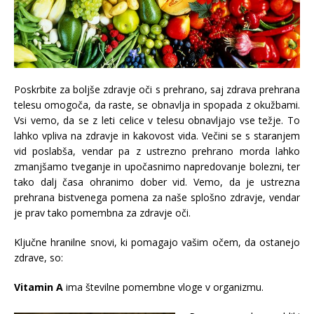
Poskrbite za boljše zdravje oči s prehrano, saj zdrava prehrana
telesu omogoča, da raste, se obnavlja in spopada z okužbami.
Vsi vemo, da se z leti celice v telesu obnavljajo vse težje. To
lahko vpliva na zdravje in kakovost vida. Večini se s staranjem
vid poslabša, vendar pa z ustrezno prehrano morda lahko
zmanjšamo tveganje in upočasnimo napredovanje bolezni, ter
tako dalj časa ohranimo dober vid. Vemo, da je ustrezna
prehrana bistvenega pomena za naše splošno zdravje, vendar
je prav tako pomembna za zdravje oči.
Ključne hranilne snovi, ki pomagajo vašim očem, da ostanejo
zdrave, so:
Vitamin A
ima številne pomembne vloge v organizmu.