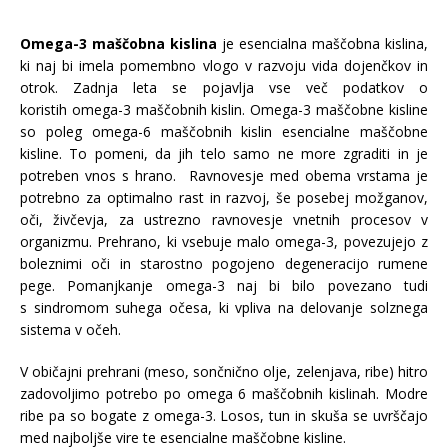
Omega-3 maščobna kislina
je esencialna maščobna kislina,
ki naj bi imela pomembno vlogo v razvoju vida dojenčkov in
otrok. Zadnja leta se pojavlja vse več podatkov o
koristih omega-3 maščobnih kislin. Omega-3 maščobne kisline
so poleg omega-6 maščobnih kislin esencialne maščobne
kisline. To pomeni, da jih telo samo ne more zgraditi in je
potreben vnos s hrano. Ravnovesje med obema vrstama je
potrebno za optimalno rast in razvoj, še posebej možganov,
oči, živčevja, za ustrezno ravnovesje vnetnih procesov v
organizmu. Prehrano, ki vsebuje malo omega-3, povezujejo z
boleznimi oči in starostno pogojeno degeneracijo rumene
pege. Pomanjkanje omega-3 naj bi bilo povezano tudi
s sindromom suhega očesa, ki vpliva na delovanje solznega
sistema v očeh.
V običajni prehrani (meso, sončnično olje, zelenjava, ribe) hitro
zadovoljimo potrebo po omega 6 maščobnih kislinah. Modre
ribe pa so bogate z omega-3. Losos, tun in skuša se uvrščajo
med najboljše vire te esencialne maščobne kisline.