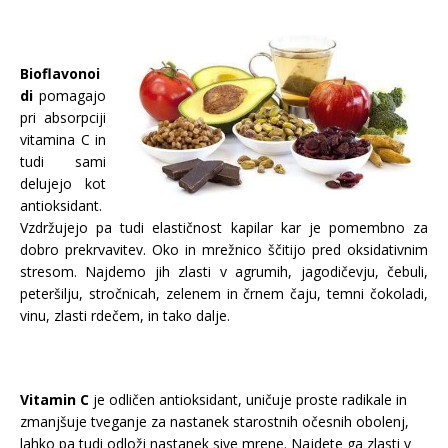
Bioflavonoi
di
pomagajo
pri absorpciji
vitamina C in
tudi sami
delujejo kot
antioksidant.
Vzdržujejo pa tudi elastičnost kapilar kar je pomembno za
dobro prekrvavitev. Oko in mrežnico ščitijo pred oksidativnim
stresom. Najdemo jih zlasti v agrumih, jagodičevju, čebuli,
peteršilju, stročnicah, zelenem in črnem čaju, temni čokoladi,
vinu, zlasti rdečem, in tako dalje.
Vitamin C
je odličen antioksidant, uničuje proste radikale in
zmanjšuje tveganje za nastanek starostnih očesnih obolenj,
lahko pa tudi odloži nastanek sive mrene. Najdete ga zlasti v