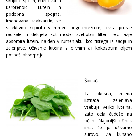
skupino spojin, imenovanih
karotenoidi. Lutein in
podobna spojina,
imenovana zeaksantin, se
selektivno kopičita v rumeni pegi mrežnice, lovita proste
radikale in delujeta kot moder svetlobni filter. Telo lažje
absorbira lutein, najden v rumenjaku, kot tistega iz sadja in
zelenjave. Uživanje luteina z olivnim ali kokosovim oljem
pospeši absorpcijo.
Špinača
Ta okusna, zelena
listnata zelenjava
vsebuje veliko luteina,
zato dela čudeže na
očeh. Najboljši učinek
ima, če jo uživamo
surovo. Za kuhano