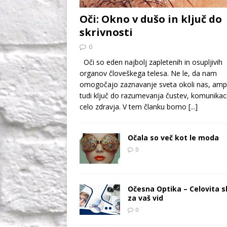
Oči: Okno v dušo in ključ do
skrivnosti
0
Oči so eden najbolj zapletenih in osupljivih
organov človeškega telesa. Ne le, da nam
omogočajo zaznavanje sveta okoli nas, amp
tudi ključ do razumevanja čustev, komunikaci
celo zdravja. V tem članku bomo
[...]
Očala so več kot le moda
0
Očesna Optika – Celovita s
za vaš vid
0