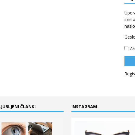
Upor
ime a
naslo
Gesl
Za
Regis
LJUBLJENI ČLANKI
INSTAGRAM