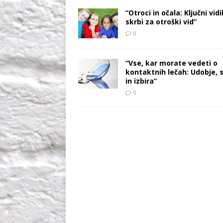
“Otroci in očala: Ključni vidi
skrbi za otroški vid”
0
“Vse, kar morate vedeti o
kontaktnih lečah: Udobje, 
in izbira”
0