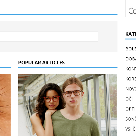
KAT
BOLE
DOBA
POPULAR ARTICLES
KONT
KORE
NOV
OČI
OPTI
SON
VSI 