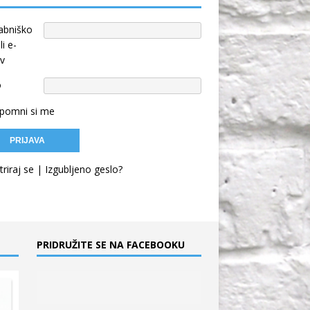
abniško
li e-
v
o
pomni si me
triraj se
|
Izgubljeno geslo?
PRIDRUŽITE SE NA FACEBOOKU