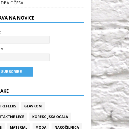
ADBA OČESA
JAVA NA NOVICE
e
 *
AKE
IREFLEKS
GLAVKOM
TAKTNE LEČE
KOREKCIJSKA OČALA
E
MATERIAL
MODA
NAROČILNICA