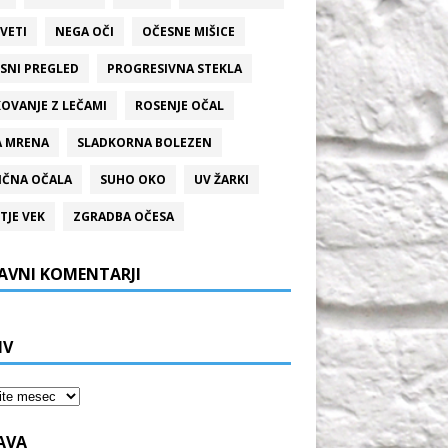
VETI
NEGA OČI
OČESNE MIŠICE
SNI PREGLED
PROGRESIVNA STEKLA
OVANJE Z LEČAMI
ROSENJE OČAL
A MRENA
SLADKORNA BOLEZEN
ČNA OČALA
SUHO OKO
UV ŽARKI
TJE VEK
ZGRADBA OČESA
AVNI KOMENTARJI
IV
JAVA