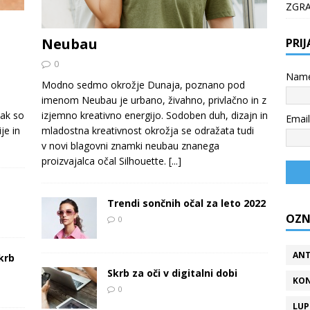
ZGR
Neubau
PRI
0
Nam
Modno sedmo okrožje Dunaja, poznano pod
imenom Neubau je urbano, živahno, privlačno in z
ak so
izjemno kreativno energijo. Sodoben duh, dizajn in
Email
je in
mladostna kreativnost okrožja se odražata tudi
v novi blagovni znamki neubau znanega
proizvajalca očal Silhouette.
[...]
Trendi sončnih očal za leto 2022
OZN
0
ANT
krb
Skrb za oči v digitalni dobi
KON
0
LUP