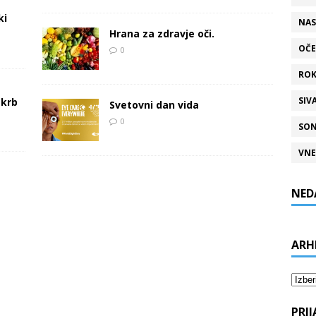
ki
NAS
Hrana za zdravje oči.
OČE
0
ROK
SIV
skrb
Svetovni dan vida
0
SON
VNE
NED
ARH
Arhiv
PRI