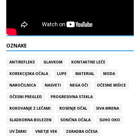
OZNAKE
ANTIREFLEKS
GLAVKOM
KONTAKTNE LEČE
KOREKCIJSKA OČALA
LUPE
MATERIAL
MODA
NAROČILNICA
NASVETI
NEGA OČI
OČESNE MIŠICE
OČESNI PREGLED
PROGRESIVNA STEKLA
ROKOVANJE Z LEČAMI
ROSENJE OČAL
SIVA MRENA
SLADKORNA BOLEZEN
SONČNA OČALA
SUHO OKO
UV ŽARKI
VNETJE VEK
ZGRADBA OČESA