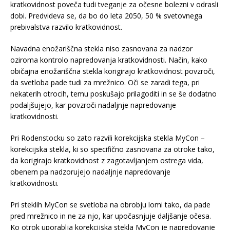
kratkovidnost poveča tudi tveganje za očesne bolezni v odrasli
dobi. Predvideva se, da bo do leta 2050, 50 % svetovnega
prebivalstva razvilo kratkovidnost.
Navadna enožariščna stekla niso zasnovana za nadzor
oziroma kontrolo napredovanja kratkovidnosti. Način, kako
običajna enožariščna stekla korigirajo kratkovidnost povzroči,
da svetloba pade tudi za mrežnico. Oči se zaradi tega, pri
nekaterih otrocih, temu poskušajo prilagoditi in se še dodatno
podaljšujejo, kar povzroči nadaljnje napredovanje
kratkovidnosti.
Pri Rodenstocku so zato razvili korekcijska stekla MyCon –
korekcijska stekla, ki so specifično zasnovana za otroke tako,
da korigirajo kratkovidnost z zagotavljanjem ostrega vida,
obenem pa nadzorujejo nadaljnje napredovanje
kratkovidnosti.
Pri steklih MyCon se svetloba na obrobju lomi tako, da pade
pred mrežnico in ne za njo, kar upočasnjuje daljšanje očesa.
Ko otrok uporablja korekcijska stekla MyCon je napredovanje