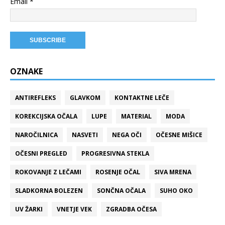
Email *
OZNAKE
ANTIREFLEKS
GLAVKOM
KONTAKTNE LEČE
KOREKCIJSKA OČALA
LUPE
MATERIAL
MODA
NAROČILNICA
NASVETI
NEGA OČI
OČESNE MIŠICE
OČESNI PREGLED
PROGRESIVNA STEKLA
ROKOVANJE Z LEČAMI
ROSENJE OČAL
SIVA MRENA
SLADKORNA BOLEZEN
SONČNA OČALA
SUHO OKO
UV ŽARKI
VNETJE VEK
ZGRADBA OČESA