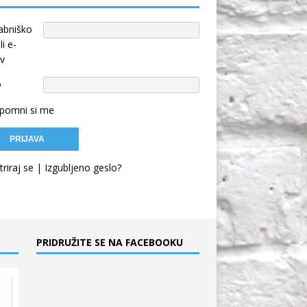
abniško
li e-
v
o
pomni si me
triraj se
|
Izgubljeno geslo?
PRIDRUŽITE SE NA FACEBOOKU