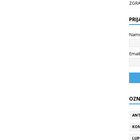
ZGR
PRI
Nam
Email
OZN
ANT
KON
LUP