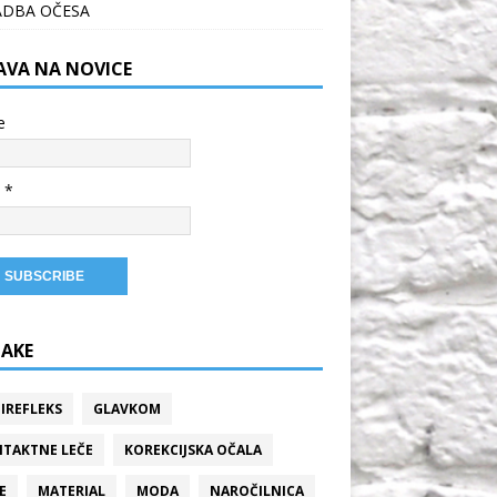
ADBA OČESA
JAVA NA NOVICE
e
 *
AKE
IREFLEKS
GLAVKOM
TAKTNE LEČE
KOREKCIJSKA OČALA
E
MATERIAL
MODA
NAROČILNICA