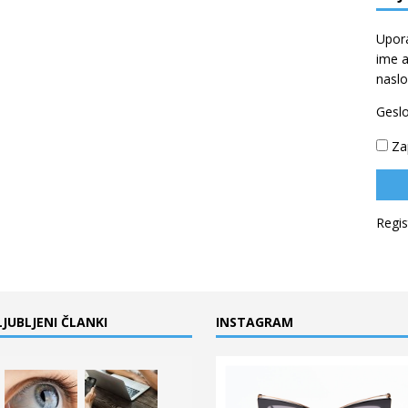
Upor
ime a
naslo
Gesl
Za
Regis
LJUBLJENI ČLANKI
INSTAGRAM