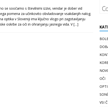
o se soočamo s številnimi izzivi, vendar je dober vid
nega pomena za učinkovito obvladovanje vsakdanjih nalog.
a optika v Sloveniji ima ključno vlogo pri zagotavljanju
ske oskrbe za oči in ohranjanju jasnega vida. V
[…]
KAT
BOLE
DOBA
KONT
KORE
NOV
OČI
OPTI
SON
VSI 