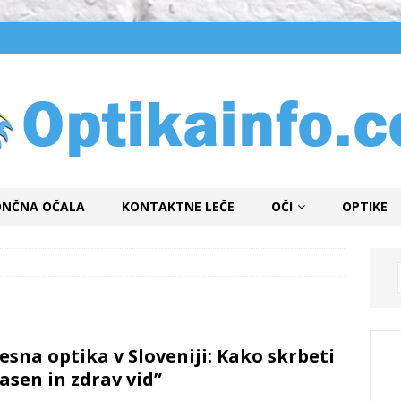
ONČNA OČALA
KONTAKTNE LEČE
OČI
OPTIKE
esna optika v Sloveniji: Kako skrbeti
jasen in zdrav vid”