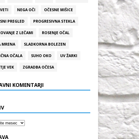
VETI
NEGA OČI
OČESNE MIŠICE
SNI PREGLED
PROGRESIVNA STEKLA
OVANJE Z LEČAMI
ROSENJE OČAL
A MRENA
SLADKORNA BOLEZEN
ČNA OČALA
SUHO OKO
UV ŽARKI
TJE VEK
ZGRADBA OČESA
AVNI KOMENTARJI
IV
JAVA