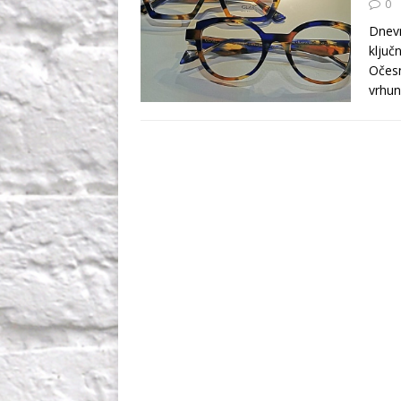
0
Dnevn
ključ
Očesn
vrhun