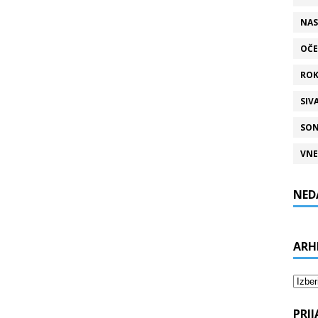
NAS
OČE
ROK
SIV
SON
VNE
NED
ARH
Arhiv
PRI