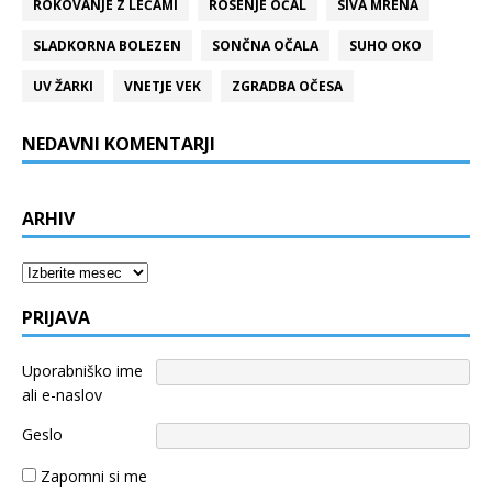
ROKOVANJE Z LEČAMI
ROSENJE OČAL
SIVA MRENA
SLADKORNA BOLEZEN
SONČNA OČALA
SUHO OKO
UV ŽARKI
VNETJE VEK
ZGRADBA OČESA
NEDAVNI KOMENTARJI
ARHIV
Arhiv
PRIJAVA
Uporabniško ime
ali e-naslov
Geslo
Zapomni si me