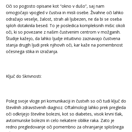
Oči so pogosto opisane kot “okno v dušo”, saj nam
omogočajo vpogled v čustva in misli osebe. Živahne oči lahko
odražajo veselje, žalost, strah ali ljubezen, ne da bi se oseba
sploh dotaknila besed. To je posledica kompleksnih mišic okoli
oči, ki so povezane z našim čustvenim centrom v možganih.
Študije kažejo, da lahko ljudje intuitivno zaznavajo čustvena
stanja drugih ljudi prek njihovih oči, kar kaže na pomembnost
očesnega stika in izražanja.
Ključ do Skrivnosti:
Poleg svoje vloge pri komunikaciji in čustvih so oči tudi ključ do
številnih zdravstvenih diagnoz. Oftalmologi lahko prek pregleda
oči odkrijejo številne bolezni, kot so diabetes, visok krvni tlak,
avtoimunske bolezni in celo nekatere oblike raka. Zato je
redno pregledovanje oči pomembno za ohranjanje splošnega