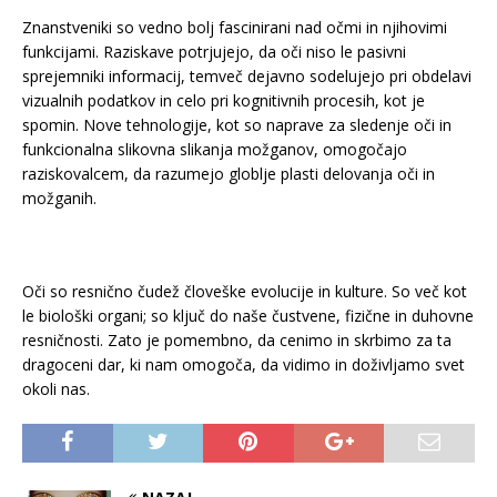
Znanstveniki so vedno bolj fascinirani nad očmi in njihovimi
funkcijami. Raziskave potrjujejo, da oči niso le pasivni
sprejemniki informacij, temveč dejavno sodelujejo pri obdelavi
vizualnih podatkov in celo pri kognitivnih procesih, kot je
spomin. Nove tehnologije, kot so naprave za sledenje oči in
funkcionalna slikovna slikanja možganov, omogočajo
raziskovalcem, da razumejo globlje plasti delovanja oči in
možganih.
Oči so resnično čudež človeške evolucije in kulture. So več kot
le biološki organi; so ključ do naše čustvene, fizične in duhovne
resničnosti. Zato je pomembno, da cenimo in skrbimo za ta
dragoceni dar, ki nam omogoča, da vidimo in doživljamo svet
okoli nas.